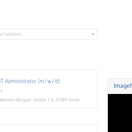
All locations
IT Administrator (m/w/d)
IT
Wilhelm-Bergner-Straße 3 A, 21509 Glinde