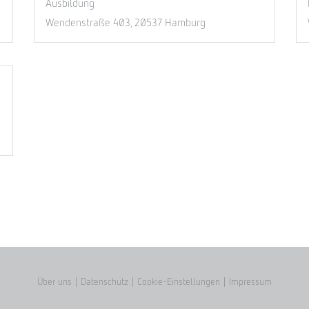
Ausbildung
Wendenstraße 403, 20537 Hamburg
Über uns
|
Datenschutz
|
Cookie-Einstellungen
|
Impressum